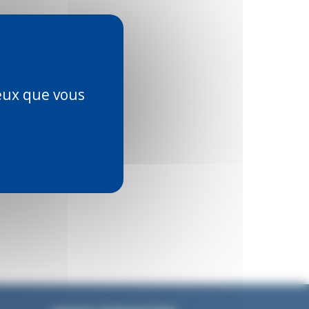
ceux que vous