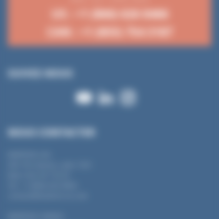
US : +1 (866) 626 8466
CAN : +1 (855) 754 3187
SUIVEZ-NOUS
NOUS CONTACTER
MANTION USA
450 7th Avenue, suite 1501
New York, NY 10123
Tel : +1 (866) 626 8466
contact@mantion-us.com
MANTION CANADA