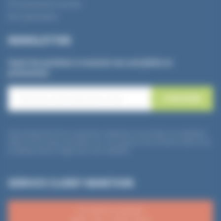
Documentation produit
Nos partenaires
NEWSLETTER
Soyez les premiers à recevoir nos actualités et
promotions
Votre adresse email sera uniquement utilisée pour vous envoyer nos newsletters
(offres commerciales, promotions, etc.) Vous pouvez à tout moment utiliser le lien
de désabonnement intégré dans notre newsletter.
SERVICE CLIENT MANTION
Du lundi au vendredi
8h00 -12h / 12h30-16h30