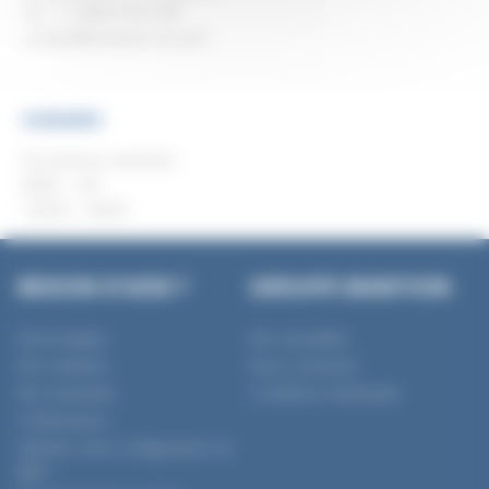
Tel :
+1 (855) 754 3187
contact@mantion-na.com
HORAIRES
Du lundi au vendredi :
8h00 – 12h
12h30 – 16h30
BESOIN D'AIDE ?
GROUPE MANTION
Notre Equipe
Nos actualités
Nos Gammes
Nous contacter
Nos Garanties
Conditions Générales
Certifications
SlidSoft, votre configurateur en
ligne