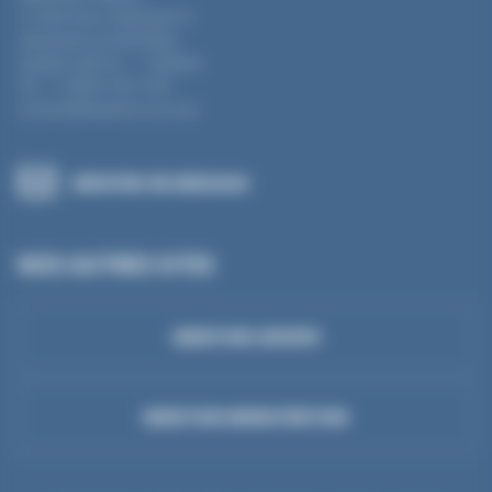
12-360 boul. Séminaire N
Saint-Jean-sur-Richelieu
Québec J3B 5L1 – CANADA
Tel : +1 (855) 754 3187
contact@mantion-na.com
ENVOYER UN MESSAGE
NOS AUTRES SITES
MANTION GROUPE
MANTION MANUTENTION