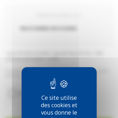
Déposer les fichiers ici ou
SÉLECTIONNEZ DES FICHIERS
Types de fichier acceptés : jpg, gif, png, pdf, doc, Taille
maximum des fichiers : 10 MB.
Vos pièces jointes ne doivent doit pas dépasser 10Mo.Vous pouvez
nous envoyer différents formats de fichiers (jpg, png, gif, pdf).
Ce site utilise
des cookies et
vous donne le