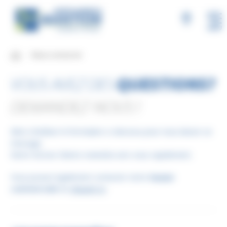
MENU
Nous contacter
VOUS AVEZ DES
QUESTIONS?
DEMANDEZ-NOUS !
Merci d’utiliser le formulaire ci-dessous pour nous laisser un
message.
Notre Service Clients reviendra vers vous rapidement.
Vous pouvez également contacter notre
équipe
commerciale
en
cliquant ici
.